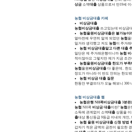
상금
소액
대출
상품으로서 만19세 이
농협 비상금대출 카페
비상금대출
농협비상금대출
쓰고있는데 비상금대
농협
올원
비상금대출
은 불가능이
얼마전에 우연히 알게 되었던
농협
올
일거라 생각했고 저도
농협
이 주거래
농협 비상금대출
말고 다른 대출
일단은 제 주거래은행이니까
농협 
적이잖아요 그렇지만 제가 지금 조건이
농협
올원
비상금대출
한도가 부족
농협
올원
비상금대출
다 좋은데.. 
정도가 아니라 이 반도 안되는 한도
농협 비상금 대출
질문
한동안 부결뜨다가 오늘 해보니 300 
농협 비상금대출 웹
농협
은행 NH콕
비상금대출
3분완료
농협
NH콕
비상금 대출
이란?
농협
은
소득에 관계없이 소액
대출
상품을 이용
출
대상 통신등급 9등급 이내의 개인,
농협
올원
비상금대출
신청 방법 후
갑자기 적은 금액의 금전이 필요한 