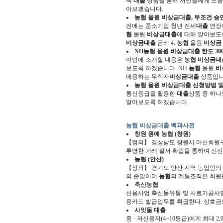
액
대출
상품을 통해 서민들에게 도움
아보겠습니다.
농협
올원
비상금대출
, 무조건 승
전에는 중소기업 청년 전세
대출
연장에
협
올원
비상금대출
에 대해 알아보도록
비상금대출
금리 4.
농협
올원
비상금
NH
농협
올원
비상금대출
한도 30
이번에 소개할 내용은
농협 비상금대
보도록 하겠습니다. NH
농협
올원
비
애용하는 무직자
비상금대출
상품입니
농협
올원
비상금대출
신청방법 및 거
통신등급을 활용한
대출
상품 중 하
알아보도록 하겠습니다.
농협 비상금대출 백과사전
창원 원예
농협
(창원)
【정의】 경상남도 창원시 마산회원구
투명한 거래 질서 확립을 통하여 신선
농협
(안산)
【정의】 경기도 안산 지역 농업인의
의 준말이며
농협
의 계통조직은 회원
축산
농협
신용사업 축산물유통 및 사료가공사업
용카드 발급업무를 취급한다. 상호
사잇돌
대출
중 · 저신용자(4~10등급)에게 최대 2