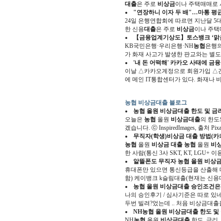
대출
은 주로
비상금
이나 주택매매로 
"연장하니 이자 두 배"…마통 평균
24일 은행연합회에 따르면 지난달 5대
한 신용
대출
은 주로
비상금
이나 주택
【금융업계기상도】토스뱅크 ‘맑음
KB국민은행·우리은행·NH
농협
은행의
가 화재 사고가 발생한 판교와는 별
'내 돈 어떡해' 카카오 사태에 
이날 △카카오계정으로 회원가입 △
에 메인 IT통합센터가 있다. 화재나 비
농협 비상금대출 블로그
농협
올원
비상금대출
한도 및 금
오늘은
농협
올원
비상금대출
의 한도
겠습니다. ⓒ InspiredImages, 출처 Pi
무직자(학생)
비상금 대출
방법(카
농협
올원
비상금 대출
농협
올원
비
한 사람(통신 3사 SKT, KT, LGU+ 
알뜰폰도 무직자
농협
올원
비상금
휴대폰만 있으면 통신등급을 산출해 대
함) 케이뱅크 k슬림대출(현재는 신용
농협
올원
비상금대출
승인조건은?
나의 승인후기 / 심사기준은 따로 
두번 빌려?었는데 .. 처음 비상금대출을
NH
농협
올원
비상금대출
한도 및
NH
농협
올원
비상금대출
한도, 금리