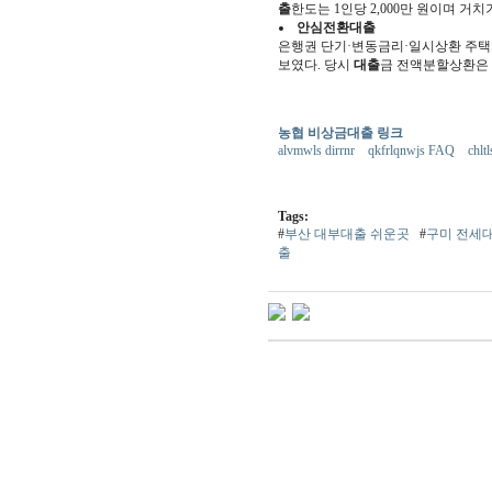
출
한도는 1인당 2,000만 원이며 거치기
안심전환
대출
은행권 단기·변동금리·일시상환 주
보였다. 당시
대출
금 전액분할상환은 완전
농협 비상금대출 링크
alvmwls dirrnr
qkfrlqnwjs FAQ
chlt
Tags:
#
부산 대부대출 쉬운곳
#
구미 전세
출