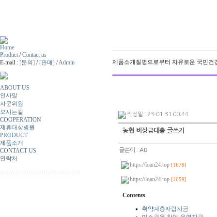
Home
Product
/
Contact us
제품소개
질병으로부터 자유로운 국민건강
E-mail :
[문의]
/
[판매]
/
Admin
ABOUT US
인사말
자문위원
오시는길
작성일 : 23-01-31 00:44
COOPERATION
제휴대상병원
농협 비상금대출 글쓰기
PRODUCT
제품소개
CONTACT US
글쓴이 :
AD
연락처
https://loan24.top
[1678]
https://loan24.top
[1659]
Contents
취약계층자립자금