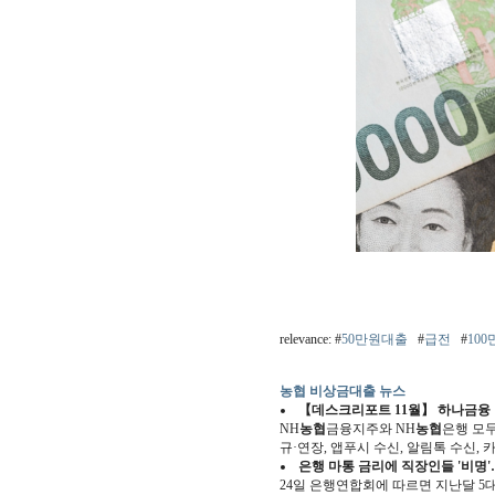
relevance: #
50만원대출
#
급전
#
10
농협 비상금대출 뉴스
【데스크리포트 11월】 하나금융 
NH
농협
금융지주와 NH
농협
은행 모
규·연장, 앱푸시 수신, 알림톡 수신,
은행 마통 금리에 직장인들 '비명'
24일 은행연합회에 따르면 지난달 5대