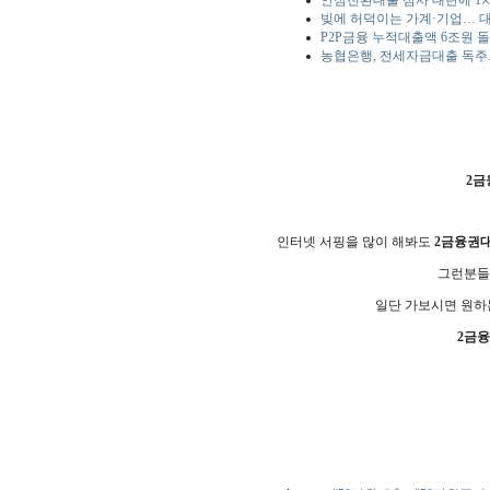
안심전환대출 심사 대란에 1
빚에 허덕이는 가계·기업… 
P2P금융 누적대출액 6조원 돌
농협은행, 전세자금대출 독주
2금
인터넷 서핑을 많이 해봐도
2금융권
그런분들
일단 가보시면 원하
2금