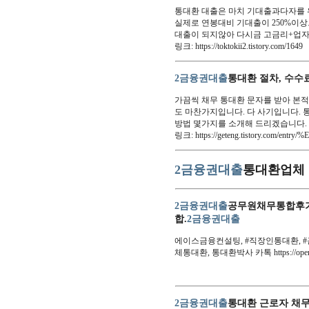
통대환 대출은 마치 기대출과다자를 
실제로 연봉대비 기대출이 250%이
대출이 되지않아 다시금 고금리+업자
링크: https://toktokii2.tistory.com/1649
2금융권대출
통대환 절차, 수수
가끔씩 채무 통대환 문자를 받아 본
도 마찬가지입니다. 다 사기입니다.
방법 몇가지를 소개해 드리겠습니다.
링크: https://geteng.tistory.com/
2금융권대출
통대환업체 
2금융권대출
공무원채무통합후기
합.
2금융권대출
에이스금융컨설팅, #직장인통대환, 
체통대환, 통대환박사 카톡 https://open.k
2금융권대출
통대환 근로자 채무